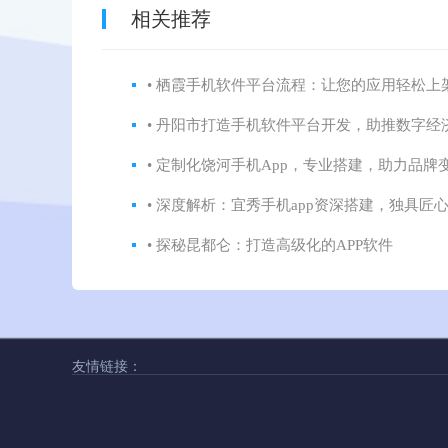
相关推荐
• 栖霞手机软件平台流程：让您的应用轻松上
• 丹阳市打造手机软件平台开发，助推数字经
• 定制化饶河手机App，专业搭建，助力品牌
• 深度解析：宜秀手机app资深搭建，独具匠
• 探秘昆都仑：打造高级化的APP软件
友情链接：