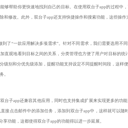
能够帮助你更快速地找到自己的目标。在使用双台子app的过程中
除和修改。此外，双台子app还支持快捷操作和搜索功能，这些操作
到了“一款应用解决多项需求”。针对不同需求，我们需要选用不
加直观地看到目标之间的关系，分类管理也方便了用户对目标的统计
分级别和分优先级添加，提醒功能支持设定不同提醒时间段，这样
务。
子app还兼容其他应用，同时也支持集成扩展来实现更多的功能。比
直接点击邮件中的添加任务，添加到双台子app中，这样就可以随时
，支持分享功能，这都使得双台子app的功能得以进一步延展。