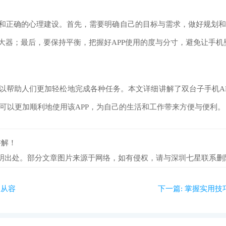
和正确的心理建设。首先，需要明确自己的目标与需求，做好规划和
放大器；最后，要保持平衡，把握好APP使用的度与分寸，避免让手
帮助人们更加轻松地完成各种任务。本文详细讲解了双台子手机A
可以更加顺利地使用该APP，为自己的生活和工作带来方便与便利。
讲解！
明出处。部分文章图片来源于网络，如有侵权，请与深圳七星联系删
更从容
下一篇:
掌握实用技