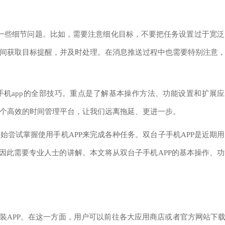
一些细节问题。比如，需要注意细化目标，不要把任务设置过于宽泛
间获取目标提醒，并及时处理。在消息推送过程中也需要特别注意
app的全部技巧。重点是了解基本操作方法、功能设置和扩展应用
个高效的时间管理平台，让我们远离拖延、更进一步。
试掌握使用手机APP来完成各种任务。双台子手机APP是近期
，因此需要专业人士的讲解。本文将从双台子手机APP的基本操作、
APP。在这一方面，用户可以前往各大应用商店或者官方网站下载