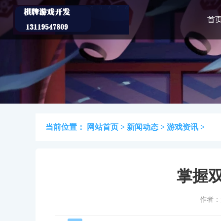
首
当前位置：
网站首页
>
新闻动态
>
游戏资讯
>
掌握双
作者：