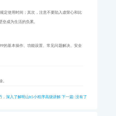
规定使用时间；其次，注意不要陷入虚荣心和比
机壁垒成为生活的负累。
PP的基本操作、功能设置、常见问题解决、安全
除。
巧，深入了解明山h5小程序高级讲解
下一篇:
没有了