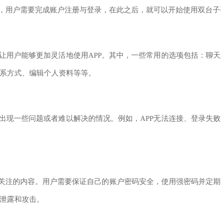
后，用户需要完成账户注册与登录，在此之后，就可以开始使用双台子手
用户能够更加灵活地使用APP。其中，一些常用的选项包括：聊
系方式、编辑个人资料等等。
现一些问题或者难以解决的情况。例如，APP无法连接、登录失
注的内容。用户需要保证自己的账户密码安全，使用强密码并定期更
泄露和攻击。