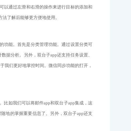
，可以通过左滑和右滑的操作来进行目标的添加和
方法了解后能够更方便地使用。
同的功能。首先是分类管理功能。通过设置分类可
数据分析。另外，双台子app还支持任务设置、
便于我们更好地掌控时间。微信同步功能的打开，
如我们可以将邮件app和双台子app集成，这
随地的掌握重要信息了。另外，双台子app还支