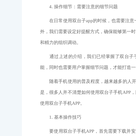
4. 操作细节：需要注意的细节问题
在日常使用双台子app的时候，也需要注意
外，我们需要设定好提醒方式，确保能够第一时
和精力的组织调动。
通过上述的介绍，我们已经掌握了双台子手机
能，同时也需要用户掌握细节问题，才能打造一
随着手机使用的普及程度，越来越多的人开始尝
是，很多人并不清楚如何使用双台子手机APP
使用双台子手机APP。
1. 基本操作技巧
要使用双台子手机APP，首先需要下载并安装