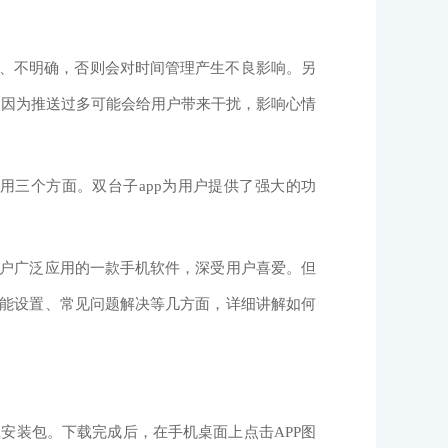
、不明确，否则会对时间管理产生不良影响。另
，因为推送过多可能会给用户带来干扰，影响心情
三个方面。双台子app为用户提供了强大的功
用户广泛应用的一款手机软件，深受用户喜爱。但
功能设置、常见问题解决等几方面，详细讲解如何
安装包。下载完成后，在手机桌面上点击APP图