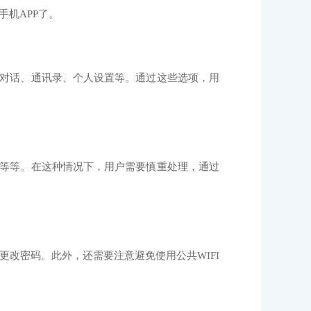
机APP了。
天对话、通讯录、个人设置等。通过这些选项，用
败等等。在这种情况下，用户需要慎重处理，通过
改密码。此外，还需要注意避免使用公共WIFI